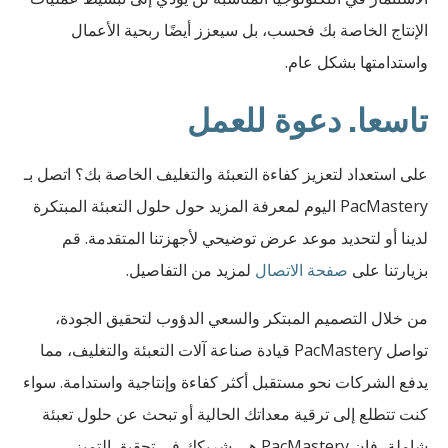
الإنتاج الخاصة بك فحسب، بل سيعزز أيضًا ربحية الأعمال
واستدامتها بشكل عام.
تاسعا. دعوة للعمل
على استعداد لتعزيز كفاءة التعبئة والتغليف الخاصة بك؟ اتصل بـ
PacMastery اليوم لمعرفة المزيد حول حلول التعبئة المبتكرة
لدينا أو لتحديد موعد عرض توضيحي لأجهزتنا المتقدمة. قم
بزيارتنا على
صفحة الاتصال
لمزيد من التفاصيل.
من خلال التصميم المبتكر والسعي الدؤوب لتحقيق الجودة،
تواصل PacMastery قيادة صناعة آلات التعبئة والتغليف، مما
يدفع الشركات نحو مستقبل أكثر كفاءة وإنتاجية واستدامة. سواء
كنت تتطلع إلى ترقية معداتك الحالية أو تبحث عن حلول تعبئة
شاملة، فإن PacMastery هي شريكك في تحقيق التميز