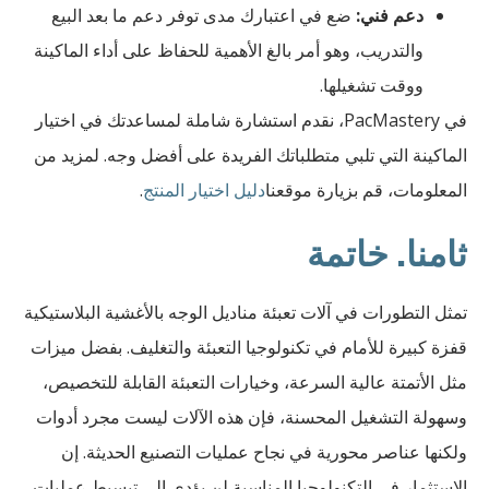
دعم فني:
ضع في اعتبارك مدى توفر دعم ما بعد البيع
والتدريب، وهو أمر بالغ الأهمية للحفاظ على أداء الماكينة
ووقت تشغيلها.
في PacMastery، نقدم استشارة شاملة لمساعدتك في اختيار
الماكينة التي تلبي متطلباتك الفريدة على أفضل وجه. لمزيد من
المعلومات، قم بزيارة موقعنا
دليل اختيار المنتج
.
ثامنا. خاتمة
تمثل التطورات في آلات تعبئة مناديل الوجه بالأغشية البلاستيكية
قفزة كبيرة للأمام في تكنولوجيا التعبئة والتغليف. بفضل ميزات
مثل الأتمتة عالية السرعة، وخيارات التعبئة القابلة للتخصيص،
وسهولة التشغيل المحسنة، فإن هذه الآلات ليست مجرد أدوات
ولكنها عناصر محورية في نجاح عمليات التصنيع الحديثة. إن
الاستثمار في التكنولوجيا المناسبة لن يؤدي إلى تبسيط عمليات