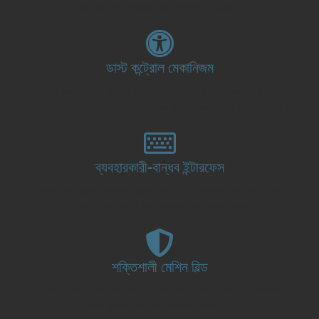
করে দ্রুত প্যাকেজিংয়ের জন্য ডিজাইন করা হয়েছে।
ডাস্ট কন্ট্রোল মেকানিজম
পরিষ্কার এবং নিরাপদ: আমাদের মেশিনগুলিতে উচ্চতর ধূলিকণা ব্যবস্থাপনা সিস্টেম
রয়েছে, একটি পরিষ্কার এবং নিরাপদ কাজের পরিবেশ বজায় রাখার জন্য অপরিহার্য।
ব্যবহারকারী-বান্ধব ইন্টারফেস
সরলতা এবং নিয়ন্ত্রণ: স্বজ্ঞাত নিয়ন্ত্রণ এবং স্পষ্ট প্রদর্শনগুলি অপারেশনকে সহজ
করে তোলে, প্রশিক্ষণের সময় হ্রাস করে এবং দক্ষতা বাড়ায়।
শক্তিশালী মেশিন বিল্ড
স্থায়িত্ব গ্যারান্টিযুক্ত: উচ্চ-মানের উপকরণ দিয়ে নির্মিত, এমনকি শিল্প অবস্থার
চাহিদার মধ্যেও দীর্ঘস্থায়ী কর্মক্ষমতা নিশ্চিত করে।