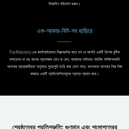
ডিজাইন পরিবর্তন করুন।
এক-আকার-ফিট-সব ছাড়িয়ে
PacMastery-এর কাস্টমাইজেশন বিকল্পগুলির মানে হল যে আপনি একটি বিশেষ বুটিক
অপারেশন বা বড় মাপের প্রযোজক হোন না কেন, আমাদের পাউডার প্যাকিং সলিউশনগুলি
আপনার প্রয়োজনীয়তা অনুসারে পুরোপুরি তৈরি করা যেতে পারে, আপনাকে আপনার নিজ নিজ
বাজারে একটি প্রতিযোগিতামূলক প্রান্ত প্রদান করে।
শ্রেষ্ঠত্বের প্রতিশ্রুতি: গুণমান এবং শংসাপত্রের