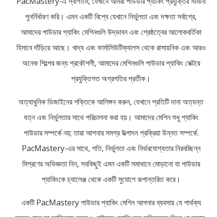
PacMastery-এ স্বাগতম, যেখানে আমরা পাউডার প্যাকিং প্রযুক্তির সীমানা
পুনর্নির্ধারণ করি। এমন একটি বিশ্বে যেখানে নির্ভুলতা এবং দক্ষতা সর্বাগ্রে,
আমাদের পাউডার প্যাকিং মেশিনগুলি উদ্ভাবন এবং শ্রেষ্ঠত্বের আলোকবর্তিকা
হিসাবে দাঁড়িয়ে আছে। খাদ্য এবং ফার্মাসিউটিক্যালস থেকে রাসায়নিক এবং আরও
অনেক শিল্পের জন্য প্রকৌশলী, আমাদের মেশিনগুলি পাউডার প্যাকিং সেক্টরে
প্রযুক্তিগত অগ্রগতির প্রতীক।
অত্যাধুনিক ডিজাইনের শক্তিকে আলিঙ্গন করুন, যেখানে প্রতিটি দানা অত্যন্ত
যত্ন এবং নির্ভুলতার সাথে পরিচালনা করা হয়। আমাদের মেশিন শুধু প্যাকিং
পাউডার সম্পর্কে নয়; তারা আপনার সমগ্র উত্পাদন প্রক্রিয়া উন্নত সম্পর্কে.
PacMastery-এর সাথে, গতি, নির্ভুলতা এবং নির্ভরযোগ্যতার নিরবচ্ছিন্ন
মিশ্রণের অভিজ্ঞতা নিন, সবকিছুই এমন একটি সমাধানে মোড়ানো যা পাউডার
প্যাকিংকে চ্যালেঞ্জ থেকে একটি সুযোগে রূপান্তরিত করে।
একটি PacMastery পাউডার প্যাকিং মেশিন আপনার ব্যবসায় যে পার্থক্য