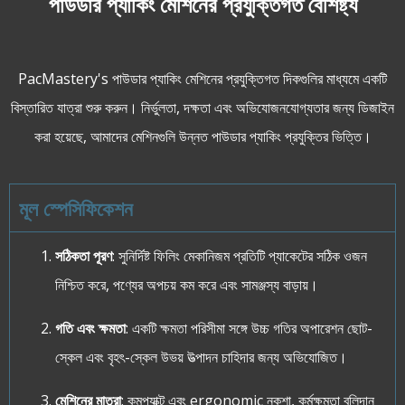
পাউডার প্যাকিং মেশিনের প্রযুক্তিগত বৈশিষ্ট্য
PacMastery's পাউডার প্যাকিং মেশিনের প্রযুক্তিগত দিকগুলির মাধ্যমে একটি
বিস্তারিত যাত্রা শুরু করুন। নির্ভুলতা, দক্ষতা এবং অভিযোজনযোগ্যতার জন্য ডিজাইন
করা হয়েছে, আমাদের মেশিনগুলি উন্নত পাউডার প্যাকিং প্রযুক্তির ভিত্তি।
মূল স্পেসিফিকেশন
সঠিকতা পূরণ
: সুনির্দিষ্ট ফিলিং মেকানিজম প্রতিটি প্যাকেটের সঠিক ওজন
নিশ্চিত করে, পণ্যের অপচয় কম করে এবং সামঞ্জস্য বাড়ায়।
গতি এবং ক্ষমতা
: একটি ক্ষমতা পরিসীমা সঙ্গে উচ্চ গতির অপারেশন ছোট-
স্কেল এবং বৃহৎ-স্কেল উভয় উত্পাদন চাহিদার জন্য অভিযোজিত।
মেশিনের মাত্রা
: কমপ্যাক্ট এবং ergonomic নকশা, কর্মক্ষমতা বলিদান