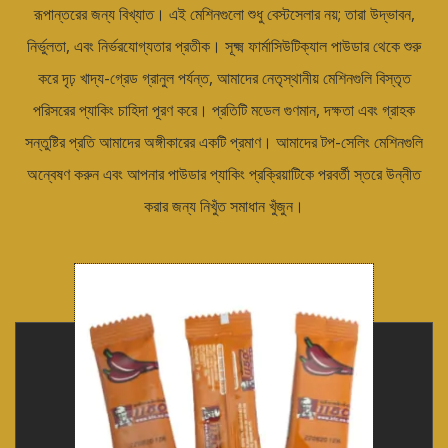
রূপান্তরের জন্য বিখ্যাত। এই মেশিনগুলো শুধু বেস্টসেলার নয়; তারা উদ্ভাবন,
নির্ভুলতা, এবং নির্ভরযোগ্যতার প্রতীক। সূক্ষ্ম ফার্মাসিউটিক্যাল পাউডার থেকে শুরু
করে দৃঢ় খাদ্য-গ্রেড গ্রানুল পর্যন্ত, আমাদের নেতৃস্থানীয় মেশিনগুলি বিস্তৃত
পরিসরের প্যাকিং চাহিদা পূরণ করে। প্রতিটি মডেল গুণমান, দক্ষতা এবং গ্রাহক
সন্তুষ্টির প্রতি আমাদের অঙ্গীকারের একটি প্রমাণ। আমাদের টপ-সেলিং মেশিনগুলি
অন্বেষণ করুন এবং আপনার পাউডার প্যাকিং প্রক্রিয়াটিকে পরবর্তী স্তরে উন্নীত
করার জন্য নিখুঁত সমাধান খুঁজুন।