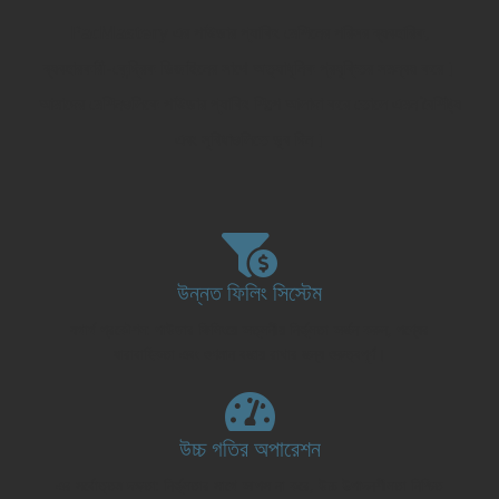
PacMastery এর পাউডার প্যাকিং মেশিনের পরিসর ব্যবহারিক,
ব্যবহারকারী-কেন্দ্রিক ডিজাইনের সাথে অত্যাধুনিক প্রযুক্তির সমন্বয় করে।
আমাদের মেশিনগুলিকে পাউডার প্যাকিং শিল্পে আলাদা করে তোলে এমন বৈশিষ্ট্য
এবং সুবিধাগুলিতে ডুব দিন।
উন্নত ফিলিং সিস্টেম
যথার্থ প্রকৌশল: পাউডার ফিলিংয়ে অতুলনীয় নির্ভুলতা অর্জন করুন, পণ্যের
ধারাবাহিকতা এবং গুণমান বজায় রাখার জন্য গুরুত্বপূর্ণ।
উচ্চ গতির অপারেশন
এর সর্বোত্তম দক্ষতা: নির্ভুলতার সাথে আপস না করে, উচ্চ উত্পাদনশীলতা নিশ্চিত