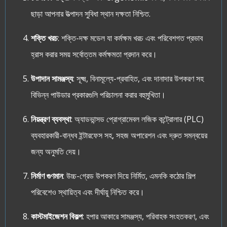
ছাড়া আপনার উত্পাদন সুবিধা স্থান দক্ষতা নিশ্চিত.
শক্তি খরচ
: শক্তি-দক্ষ মডেল যা কর্মক্ষম খরচ এবং পরিবেশগত প্রভাব
হ্রাস করার সময় সর্বোত্তম কর্মক্ষমতা প্রদান করে।
উপাদান সামঞ্জস্য
: সূক্ষ্ম, বিনামূল্যে-প্রবাহিত, এবং দানাদার উপকরণ সহ
বিভিন্ন পাউডার প্রকারগুলি পরিচালনা করার বহুমুখিতা।
নিয়ন্ত্রণ ব্যবস্থা
: অ্যাডভান্সড প্রোগ্রামেবল লজিক কন্ট্রোলার (PLC)
ব্যবহারকারী-বান্ধব ইন্টারফেস সহ, সহজ অপারেশন এবং দ্রুত সমন্বয়ের
জন্য অনুমতি দেয়।
নির্মাণ গুণমান
: উচ্চ-গ্রেড উপকরণ দিয়ে নির্মিত, এমনকি কঠোর শিল্প
পরিবেশেও স্থায়িত্ব এবং দীর্ঘায়ু নিশ্চিত করে।
কাস্টমাইজেশন বিকল্প
: হপার আকারে সামঞ্জস্য, পরিবাহক সংহতকরণ, এবং