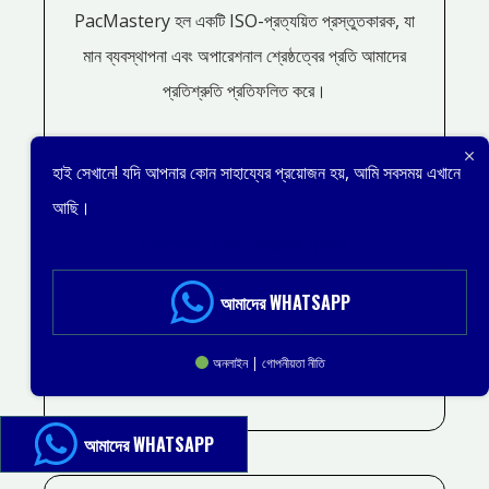
PacMastery হল একটি ISO-প্রত্যয়িত প্রস্তুতকারক, যা
মান ব্যবস্থাপনা এবং অপারেশনাল শ্রেষ্ঠত্বের প্রতি আমাদের
প্রতিশ্রুতি প্রতিফলিত করে।
হাই সেখানে! যদি আপনার কোন সাহায্যের প্রয়োজন হয়, আমি সবসময় এখানে
আছি।
নিরাপত্তা এবং নিয়ন্ত্রক সম্মতি
আমাদের মেশিনগুলি অপরিহার্য নিরাপত্তা এবং শিল্প-নির্দিষ্ট
আমাদের WHATSAPP
প্রবিধান মেনে চলে, নিরাপদ অপারেশন এবং পণ্য পরিচালনা
অনলাইন | গোপনীয়তা নীতি
নিশ্চিত করে।
আমাদের WHATSAPP