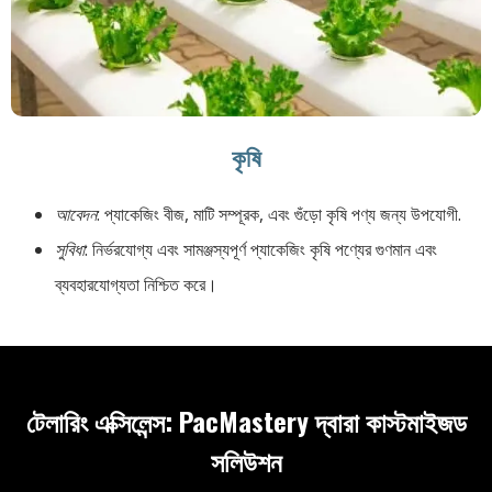
কৃষি
আবেদন
: প্যাকেজিং বীজ, মাটি সম্পূরক, এবং গুঁড়ো কৃষি পণ্য জন্য উপযোগী.
সুবিধা
: নির্ভরযোগ্য এবং সামঞ্জস্যপূর্ণ প্যাকেজিং কৃষি পণ্যের গুণমান এবং
ব্যবহারযোগ্যতা নিশ্চিত করে।
টেলারিং এক্সিলেন্স: PacMastery দ্বারা কাস্টমাইজড
সলিউশন