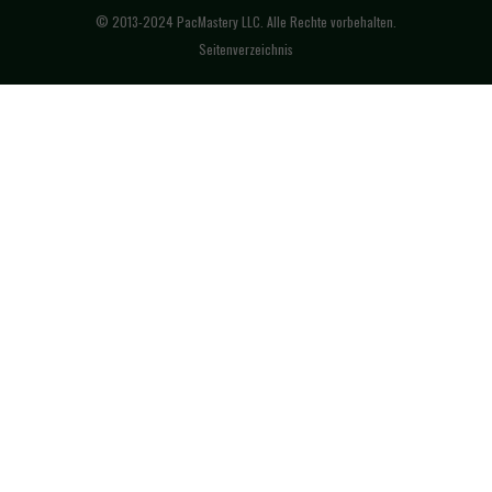
© 2013-2024 PacMastery LLC. Alle Rechte vorbehalten.
Seitenverzeichnis