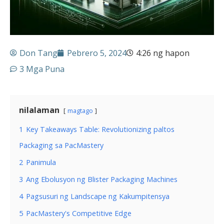
Don Tang
Pebrero 5, 2024
4:26 ng hapon
3 Mga Puna
nilalaman
magtago
1
Key Takeaways Table: Revolutionizing paltos
Packaging sa PacMastery
2
Panimula
3
Ang Ebolusyon ng Blister Packaging Machines
4
Pagsusuri ng Landscape ng Kakumpitensya
5
PacMastery's Competitive Edge