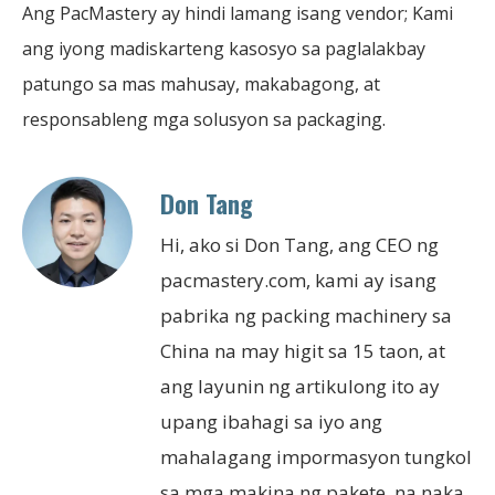
Ang PacMastery ay hindi lamang isang vendor; Kami
ang iyong madiskarteng kasosyo sa paglalakbay
patungo sa mas mahusay, makabagong, at
responsableng mga solusyon sa packaging.
Don Tang
Hi, ako si Don Tang, ang CEO ng
pacmastery.com, kami ay isang
pabrika ng packing machinery sa
China na may higit sa 15 taon, at
ang layunin ng artikulong ito ay
upang ibahagi sa iyo ang
mahalagang impormasyon tungkol
sa mga makina ng pakete, na naka