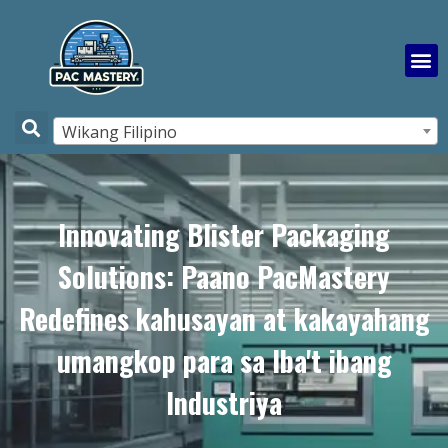
Wikang Filipino
Innovating Blister Packaging
Solutions: Paano PacMastery
Redefines kahusayan at kakayahang
umangkop para sa Iba't ibang
Industriya