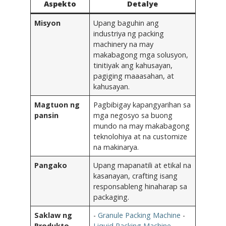
Aspekto
Detalye
Misyon
Upang baguhin ang
industriya ng packing
machinery na may
makabagong mga solusyon,
tinitiyak ang kahusayan,
pagiging maaasahan, at
kahusayan.
Magtuon ng
Pagbibigay kapangyarihan sa
pansin
mga negosyo sa buong
mundo na may makabagong
teknolohiya at na customize
na makinarya.
Pangako
Upang mapanatili at etikal na
kasanayan, crafting isang
responsableng hinaharap sa
packaging.
Saklaw ng
-
Granule Packing Machine
-
Produkto
Liquid Packing Machine
-