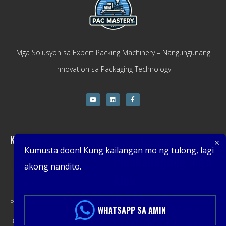
Mga Solusyon sa Expert Packing Machinery – Nangungunang
Innovation sa Packaging Technology
Kumpanya
Kumuha ng
Kumusta doon! Kung kailangan mo ng tulong, lagi
Pinakabagong Mga
Home
akong nandito.
Alok
Tungkol sa
Produkto
Mga Promosyon, Mga Bagong
WHATSAPP SA AMIN
Blog
Produkto, Mga Alok, at Mga Benta.