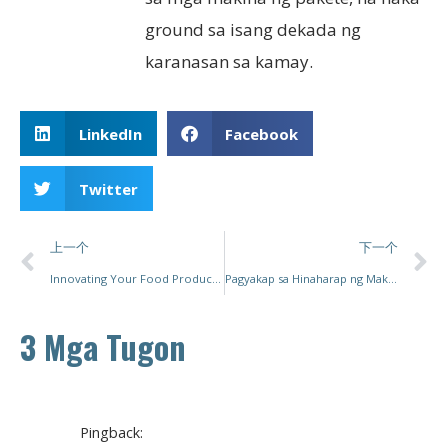
ground sa isang dekada ng
karanasan sa kamay.
LinkedIn
Facebook
Twitter
上一个
下一个
Innovating Your Food Production Line: Isang Komprehensibong Gabay sa Pagpili ng Tamang Packaging Machinery
Pagyakap sa Hinaharap ng Makinarya sa Packaging: Mga Makabagong ideya at Trend
3 Mga Tugon
Pingback: