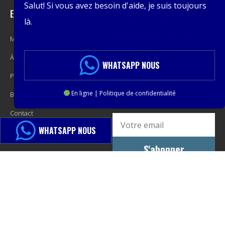
Salut! Si vous avez besoin d'aide, je suis toujours
Entreprise
Obtenez les
là.
dernières offres
Maison
À propos
Promotions, nouveaux produits,
WHATSAPP NOUS
Produit
offres et ventes. Directement
En ligne | Politique de confidentialité
Blog
dans votre boîte de réception.
Contact
WHATSAPP NOUS
S'abonner
© 2013-2024 PacMastery LLC. Tous droits réservés.
Plan du site