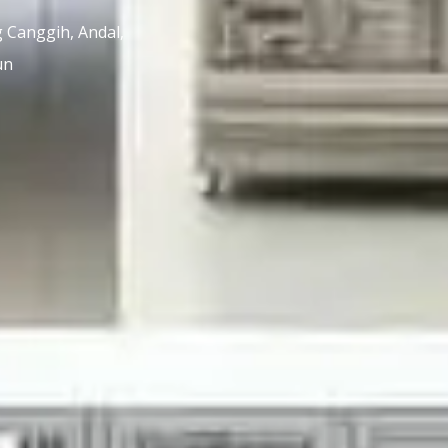
Canggih, Andal,
un