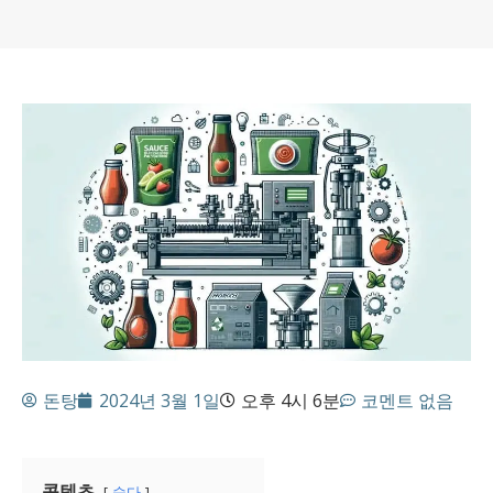
돈탕
2024년 3월 1일
오후 4시 6분
코멘트 없음
콘텐츠
숨다