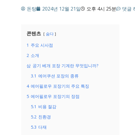
돈탕
2024년 12월 21일
오후 4시 25분
댓글 
콘텐츠
숨다
1
주요 시사점
2
소개
삼
공기 베개 포장 기계란 무엇입니까?
3.1
에어쿠션 포장의 종류
4
에어필로우 포장기의 주요 특징
5
에어필로우 포장기의 장점
5.1
비용 절감
5.2
친환경
5.3
다재