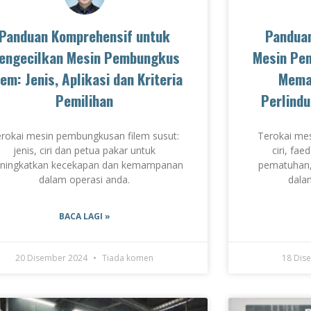
Panduan Komprehensif untuk
Pandua
engecilkan Mesin Pembungkus
Mesin Pe
lem: Jenis, Aplikasi dan Kriteria
Mema
Pemilihan
Perlind
rokai mesin pembungkusan filem susut:
Terokai me
jenis, ciri dan petua pakar untuk
ciri, fae
ningkatkan kecekapan dan kemampanan
pematuhan,
dalam operasi anda.
dala
BACA LAGI »
20 Disember 2024
Tiada komen
18 Dis