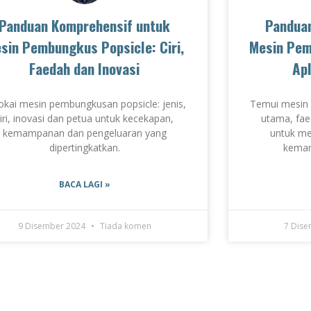
Panduan Komprehensif untuk
Pandua
sin Pembungkus Popsicle: Ciri,
Mesin Pemb
Faedah dan Inovasi
Apl
okai mesin pembungkusan popsicle: jenis,
Temui mesin 
iri, inovasi dan petua untuk kecekapan,
utama, fae
kemampanan dan pengeluaran yang
untuk me
dipertingkatkan.
kema
BACA LAGI »
9 Disember 2024
Tiada komen
7 Dis