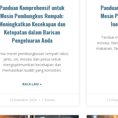
Panduan Komprehensif untuk
Pandua
Mesin Pembungkus Rempah:
Mesin 
Meningkatkan Kecekapan dan
Ino
Ketepatan dalam Barisan
Terokai 
Pengeluaran Anda
inovasi, fae
makanan, fa
mui mesin pembungkusan rempah ratus:
jenis, ciri, inovasi dan petua untuk
mengoptimumkan kecekapan dan
memastikan kualiti yang konsisten.
BACA LAGI »
14 Disember 2024
1 komen
13 Dis