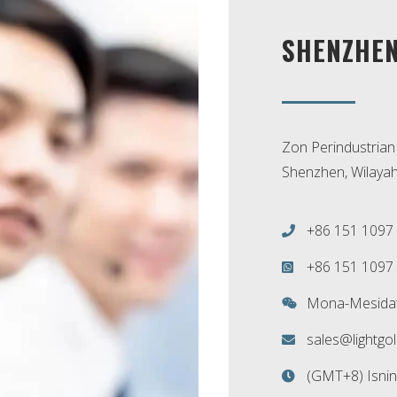
SHENZHEN
Zon Perindustrian
Shenzhen, Wilaya
+86 151 1097
+86 151 1097
Mona-Mesida
sales@lightgo
(GMT+8) Isnin