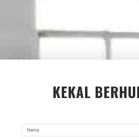
jentera pembungkusan terbaik 
KEKAL BERHU