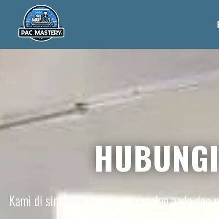
HUBUNGI
Kami di sini untuk menjawab soalan anda dan