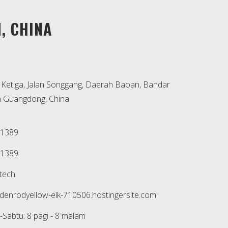
, CHINA
 Ketiga, Jalan Songgang, Daerah Baoan, Bandar
h Guangdong, China
 1389
 1389
tech
ldenrodyellow-elk-710506.hostingersite.com
-Sabtu: 8 pagi - 8 malam