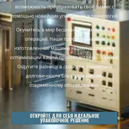
возможность преобразовать свой бизнес с
помощью новейших упаковочных технологий.
Окунитесь в мир бесшовных упаковочных
операций. Наши профессионально
изготовленные машины являются ключом к
оптимизации вашей производственной линии.
Ощутите разницу в скорости, точности и
долговечности благодаря нашему
современному оборудованию.
ОТКРОЙТЕ ДЛЯ СЕБЯ ИДЕАЛЬНОЕ
УПАКОВОЧНОЕ РЕШЕНИЕ