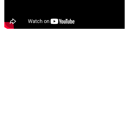
Испытайте наше оборудование в
действии – интерактивная
видеопрезентация
Погрузитесь в динамичный мир нашего
упаковочного оборудования с помощью
нашей интерактивной видео-витрины.
Каждое видео дает уникальный, детальный
взгляд на сложность и эффективность наших
машин. Эти видеоролики дают всестороннее