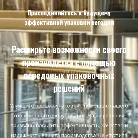
Присоединяйтесь к будущему
эффективной упаковки сегодня
Расширьте возможности своего
производства с помощью
передовых упаковочных
решений
Улучшите процесс упаковки с помощью нашего
современного оборудования. Наши решения
призваны повысить эффективность, качество и
надежность вашего производства. Не упустите