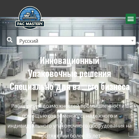
Русский
Инновационный
Упаковочные решения
Специально для вашего бизнеса
Расширение возможностей промышленности с
помощью современного, надежного и
индивидуального упаковочного оборудования на
протяжении более 15 лет