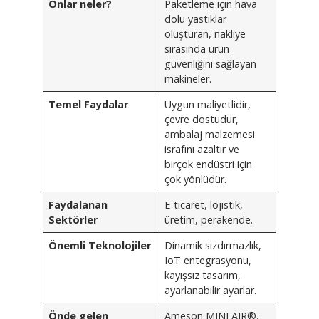
Onlar neler?
Paketleme için hava
dolu yastıklar
oluşturan, nakliye
sırasında ürün
güvenliğini sağlayan
makineler.
Temel Faydalar
Uygun maliyetlidir,
çevre dostudur,
ambalaj malzemesi
israfını azaltır ve
birçok endüstri için
çok yönlüdür.
Faydalanan
E-ticaret, lojistik,
Sektörler
üretim, perakende.
Önemli Teknolojiler
Dinamik sızdırmazlık,
IoT entegrasyonu,
kayışsız tasarım,
ayarlanabilir ayarlar.
Önde gelen
Ameson MINI AIR®,