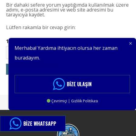
Bir dahaki sefere yorum yaptığımda kullanılmak üzere
adımı, e-posta adresimi ve web site adresimi bu
tarayıcıya kaydet.
Lütfen rakamla bir cevap girin:
12 − iki =
Merhaba! Yardıma ihtiyacın olursa her zaman
buradayım.
BIZE ULAŞIN
Çevrimiçi | Gizlilik Politikası
BIZE WHATSAPP