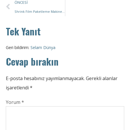
ÖNCESI
Shrink Film Paketleme Makineleri İçin Kapsamlı Kılavuz: Türler, Uygulamalar ve Seçim Kriterleri
Tek Yanıt
Geri bildirim:
Selam Dünya
Cevap bırakın
E-posta hesabınız yayımlanmayacak.
Gerekli alanlar
işaretlendi
*
Yorum
*