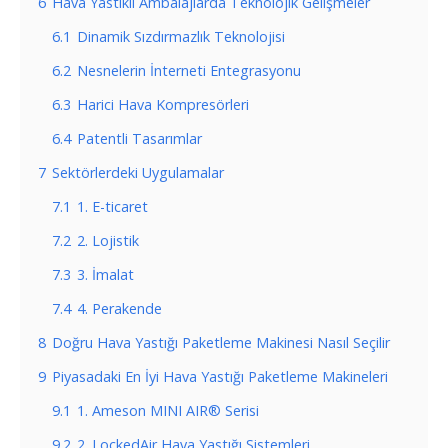
6
Hava Yastıklı Ambalajlarda Teknolojik Gelişmeler
6.1
Dinamik Sızdırmazlık Teknolojisi
6.2
Nesnelerin İnterneti Entegrasyonu
6.3
Harici Hava Kompresörleri
6.4
Patentli Tasarımlar
7
Sektörlerdeki Uygulamalar
7.1
1. E-ticaret
7.2
2. Lojistik
7.3
3. İmalat
7.4
4. Perakende
8
Doğru Hava Yastığı Paketleme Makinesi Nasıl Seçilir
9
Piyasadaki En İyi Hava Yastığı Paketleme Makineleri
9.1
1. Ameson MINI AIR® Serisi
9.2
2. LockedAir Hava Yastığı Sistemleri