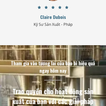





Claire Dubois
Kỹ Sư Sản Xuất - Pháp
Tham gia vào tương lai của bao bì hiệu quả
ngay hôm nay
Trao quyền cho hoạt động sản
xuất của bạn với các giải pháp