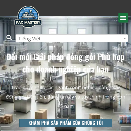
Tiếng Việt
Đổi mới
Giải pháp đóng gói
Phù hợp
cho doanh nghiệp của bạn
Trao quyền cho các ngành công nghiệp bằng máy
đóng gói tiên tiến, đáng tin cậy và tùy chỉnh trong hơn
15 năm
KHÁM PHÁ SẢN PHẨM CỦA CHÚNG TÔI