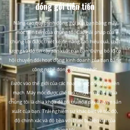
đóng gói tiên tiến
Nâng cao quy trình đóng gói của bạn bằng máy
móc tiên tiến của chúng tôi. Các giải pháp của
chúng tôi được thiết kế để nâng cao hiệu quả, chất
lượng và độ tin cậy sản xuất của bạn. Đừng bỏ lỡ cơ
hội chuyển đổi hoạt động kinh doanh của bạn bằng
công nghệ đóng gói mới nhất.
Bước vào thế giới của các hoạt động đóng gói liền
mạch. Máy móc được chế tạo chuyên nghiệp của
chúng tôi là chìa khóa để tối ưu hóa dây chuyền sản
xuất của bạn. Trải nghiệm sự khác biệt về tốc độ,
độ chính xác và độ bền với thiết bị hiện đại của
chúng tôi.