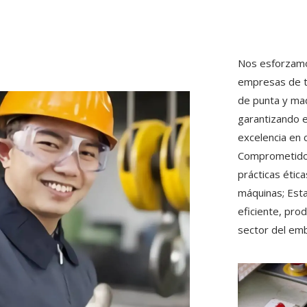
Nos esforzamo
empresas de t
de punta y maq
garantizando ef
excelencia en
Comprometidos 
prácticas ética
máquinas; Est
eficiente, pro
sector del emb