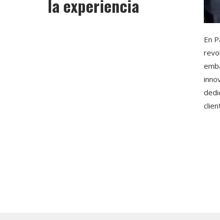
la experiencia
En P
revo
emba
inno
dedi
clien