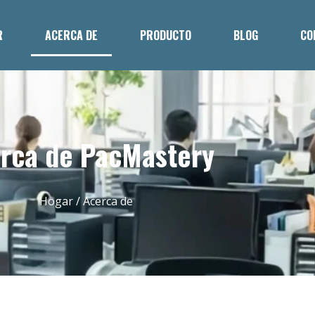
R
ACERCA DE
PRODUCTO
BLOG
CO
rca de PacMastery
Hogar
/ Acerca de