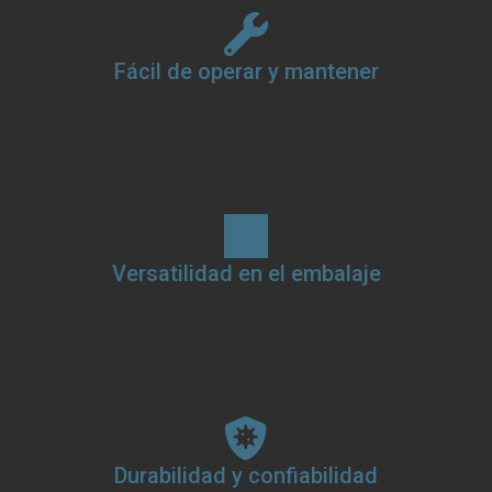
Fácil de operar y mantener
Diseñada pensando en la facilidad de uso, nuestra
máquina requiere una formación mínima para su
funcionamiento y es fácil de mantener, lo que garantiza
una producción fluida.
Versatilidad en el embalaje
Ya sean granos gruesos o polvos finos, nuestra
máquina se adapta a varios tamaños y tipos de
gránulos, lo que ofrece flexibilidad en su línea de
producción.
Durabilidad y confiabilidad