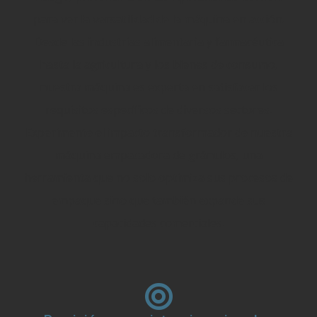
para ver la versatilidad de la máquina en acción.
Desde las industrias alimentaria y farmacéutica
hasta la agricultura y los bienes de consumo,
nuestra máquina es experta en satisfacer los
requisitos específicos de diversos sectores.
Experimente el impacto transformador de nuestra
máquina empacadora de gránulos, una
herramienta que no solo optimiza sus procesos de
empaque sino que también expande sus
capacidades comerciales.