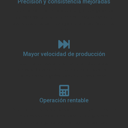
Precisión y consistencia mejoradas
Nuestra máquina empacadora de gránulos garantiza
que cada paquete se llene con cantidades exactas, lo
que reduce el desperdicio y garantiza la satisfacción del
cliente.
Mayor velocidad de producción
Optimice sus operaciones con una máquina que
empaca rápidamente sin comprometer la calidad,
aumentando significativamente su producción.
Operación rentable
Reduzca los costos laborales y minimice los errores con
nuestro sistema automatizado, lo que generará
ahorros a largo plazo y una mayor rentabilidad.