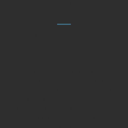
gránulo: las ventajas de nuestra
máquina
Explore las notables ventajas y las diversas
aplicaciones de nuestra máquina empacadora de
gránulos. Diseñada para abordar las necesidades
críticas de precisión, velocidad y versatilidad,
nuestra máquina aporta un nuevo nivel de
eficiencia a su línea de producción. En los
'Beneficios’ sección, descubra cómo nuestra
máquina mejora la precisión operativa, aumenta la
velocidad de producción y ofrece soluciones
rentables a la vez que es fácil de usar y confiable.
Luego, profundiza en las ‘Aplicaciones’ sección