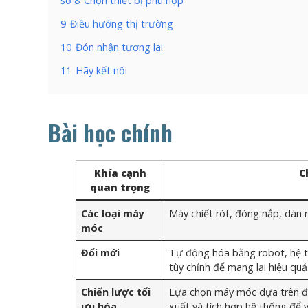
số 8
Chọn thiết bị phù hợp
9
Điều hướng thị trường
10
Đón nhận tương lai
11
Hãy kết nối
Bài học chính
Khía cạnh
C
quan trọng
Các loại máy
Máy chiết rót, đóng nắp, dán 
móc
Đổi mới
Tự động hóa bằng robot, hệ t
tùy chỉnh để mang lại hiệu quả
Chiến lược tối
Lựa chọn máy móc dựa trên đặ
ưu hóa
xuất và tích hợp hệ thống để v