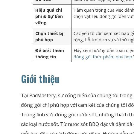
Hiệu quả chi
Tầm quan trọng của việc đánh 
phí & Sự bền
chọn vật liệu đóng gói bền vữ
vững
Chọn thiết bị
Các yếu tố cần xem xét bao g
phù hợp
rộng, hỗ trợ dịch vụ và thử n
Để biết thêm
Hãy xem hướng dẫn toàn diện
thông tin
đóng gói thực phẩm phù hợp
Giới thiệu
Tại PacMastery, sự cống hiến của chúng tôi tron
đóng gói chỉ phù hợp với cam kết của chúng tôi đố
Trong lĩnh vực đóng gói nước sốt, những thách th
các loại nước sốt. Từ nước sốt BBQ đặc và đậm đ
mỗi loại đều có cách đóng gói riêng. Hướng dẫn n