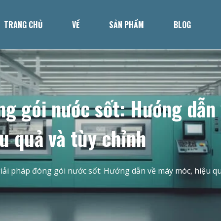
TRANG CHỦ
VỀ
SẢN PHẨM
BLOG
óng gói nước sốt: Hướng dẫn
u quả và tùy chỉnh
giải pháp đóng gói nước sốt: Hướng dẫn về máy móc, hiệu qu