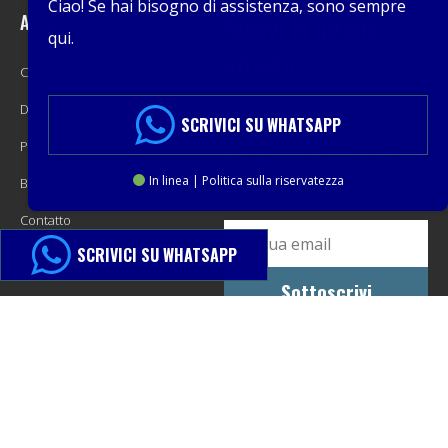
Ciao! Se hai bisogno di assistenza, sono sempre
Azienda
Ricevi le ultime
qui.
offerte
Casa
Di
Promozioni, nuovi prodotti,
SCRIVICI SU WHATSAPP
Prodotto
offerte e saldi. Direttamente nella
In linea | Politica sulla riservatezza
Blog
tua casella di posta.
Contatto
SCRIVICI SU WHATSAPP
Sottoscrivi
© 2013-2024 PacMastery LLC. Tutti i diritti riservati.
Mappa del sito