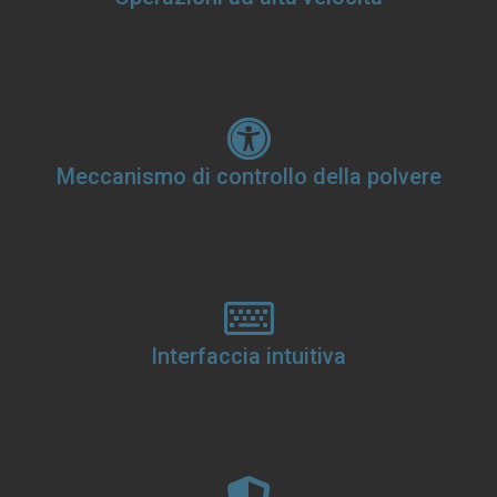
Efficienza al massimo: progettata per un
confezionamento rapido senza compromettere la
precisione, garantendo un'elevata produttività.
Meccanismo di controllo della polvere
Pulito e sicuro: le nostre macchine includono sistemi di
gestione della polvere di qualità superiore, essenziali per
mantenere un ambiente di lavoro pulito e sicuro.
Interfaccia intuitiva
Semplicità e controllo: controlli intuitivi e display chiari
semplificano il funzionamento, riducendo i tempi di
formazione e aumentando l'efficienza.