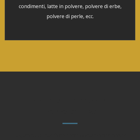
condimenti, latte in polvere, polvere di erbe,
polvere di perle, ecc.
Caratteristiche innovative:
PacMastery Edge
La gamma di macchine confezionatrici per polveri