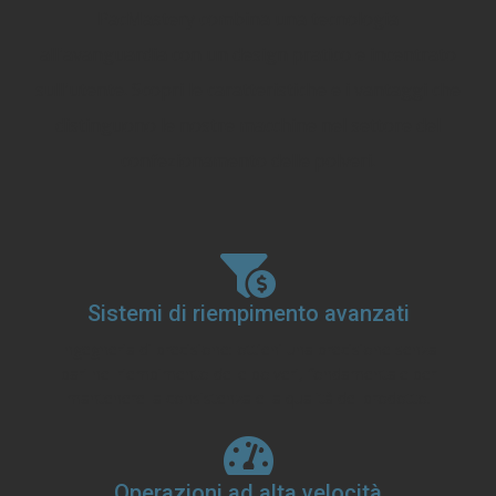
PacMastery combina una tecnologia
all'avanguardia con un design pratico e incentrato
sull'utente. Scopri le caratteristiche e i vantaggi che
distinguono le nostre macchine nel settore del
confezionamento delle polveri.
Sistemi di riempimento avanzati
Ingegneria di precisione: ottieni una precisione senza
pari nel riempimento delle polveri, fondamentale per
mantenere la consistenza e la qualità del prodotto.
Operazioni ad alta velocità