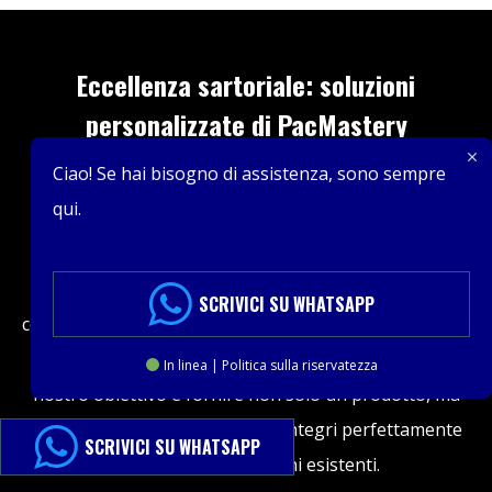
Eccellenza sartoriale: soluzioni
personalizzate di PacMastery
Ciao! Se hai bisogno di assistenza, sono sempre
Noi di PacMastery comprendiamo che ogni settore
qui.
presenta requisiti e sfide unici. Per risolvere questo
problema, offriamo ampie opzioni di
personalizzazione per le nostre macchine
SCRIVICI SU WHATSAPP
confezionatrici per polveri, garantendo che si allineino
perfettamente alle vostre esigenze specifiche. Il
In linea | Politica sulla riservatezza
nostro obiettivo è fornire non solo un prodotto, ma
una soluzione completa che si integri perfettamente
SCRIVICI SU WHATSAPP
nelle vostre operazioni esistenti.