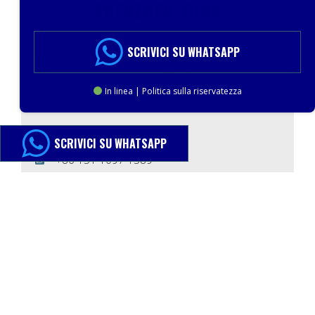
SHENZHEN, CINA
SCRIVICI SU WHATSAPP
Terza zona industriale, Songgang Street, distretto di
Baoan, città di Shenzhen, provincia del Guangdong,
In linea | Politica sulla riservatezza
Cina
+86 151 1097 1389
SCRIVICI SU WHATSAPP
+86 151 1097 1389
Mona-mesidatech
sales@lightgoldenrodyellow-elk-
710506.hostingersite.com
(GMT+8) dal lunedì al sabato: dalle 8:00 alle
20:00