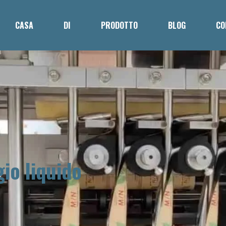
CASA
DI
PRODOTTO
BLOG
CO
io liquido