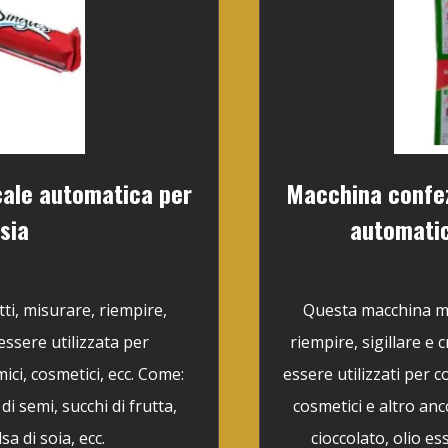
cale automatica per
Macchina confezi
rsia
automatic
i, misurare, riempire,
Questa macchina mul
essere utilizzata per
riempire, sigillare e
ici, cosmetici, ecc. Come:
essere utilizzati per c
i semi, succhi di frutta,
cosmetici e altro anc
sa di soia, ecc.
cioccolato, olio es