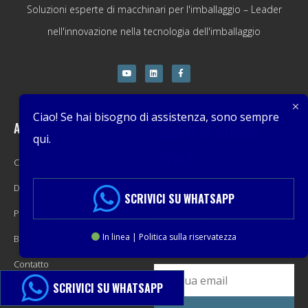
Soluzioni esperte di macchinari per l'imballaggio – Leader
nell'innovazione nella tecnologia dell'imballaggio
Ciao! Se hai bisogno di assistenza, sono sempre
Azienda
Ricevi le ultime
qui.
offerte
Casa
Di
Promozioni, nuovi prodotti,
SCRIVICI SU WHATSAPP
Prodotto
offerte e saldi. Direttamente nella
In linea | Politica sulla riservatezza
Blog
tua casella di posta.
Contatto
SCRIVICI SU WHATSAPP