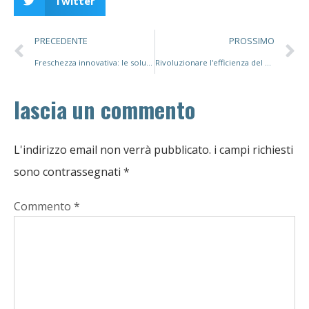
Twitter
PRECEDENTE
PROSSIMO
Freschezza innovativa: le soluzioni MAP di PacMastery trasformano l'imballaggio alimentare
Rivoluzionare l'efficienza del confezionamento con macchine confezionatrici avanzate
lascia un commento
L'indirizzo email non verrà pubblicato.
i campi richiesti
sono contrassegnati
*
Commento
*