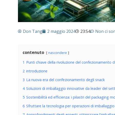
Don Tang
2 maggio 2024
23:54
Non ci so
contenuto
nascondere
1
Punti chiave della rivoluzione del confezionamento d
2
introduzione
3
La nuova era del confezionamento degli snack
4
Soluzioni di imballaggio innovative da leader del set
5
Sostenibilità ed efficienza: i pilastri del packaging 
6
Sfruttare la tecnologia per operazioni di imballaggi
7
Approfondimenti degli esperti: ottimizzare l'imballag