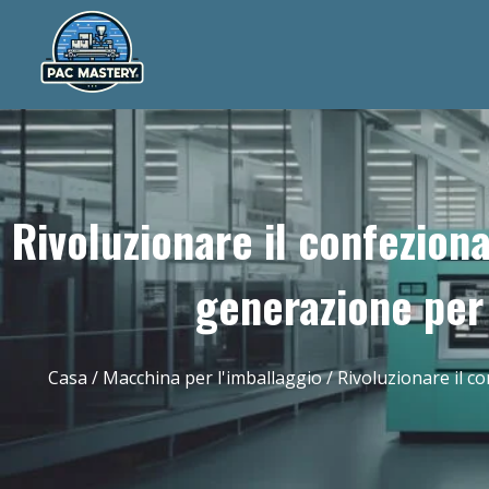
Rivoluzionare il confezio
generazione per s
Casa
/
Macchina per l'imballaggio
/ Rivoluzionare il c