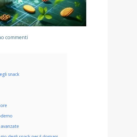
no commenti
egli snack
tore
moderno
o avanzate
gio degli snack per il domani